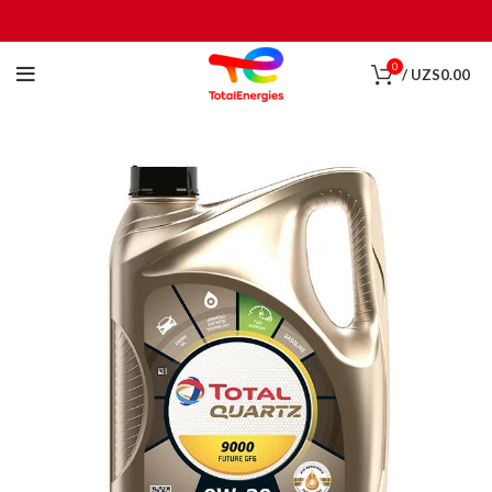
0
/
UZS
0.00