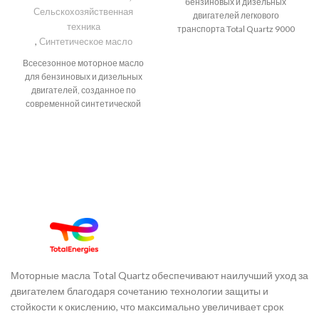
бензиновых и дизельных
Сельскохозяйственная
двигателей легкового
техника
транспорта Total Quartz 9000
,
Синтетическое масло
Future FGC 5W-30 –
всесезонное синтетическое
Всесезонное моторное масло
моторное масло с функцией
для бензиновых и дизельных
экономии топлива для
двигателей, созданное по
бензиновых двигателей,
современной синтетической
обеспечивает высокую степень
технологии. TOTAL QUARTZ
защиты от износа и отложений.
9000 FUTURE NFC 5W-30
Благодаря новой, улучшенной
превосходит наиболее строгие
рецептуре продукт может
требования современных
использоваться для LSPI
производителей бензиновых и
(низкоскоростное
дизельных двигателей легковых
преждевременное зажигание),
автомобилей (с 2000
сохраняя при этом высокий
модельного года). TOTAL
уровень моющих способностей
QUARTZ 9000 FUTURE NFC 5W-
для чистоты двигателя.
30 рекомендуется для
турбированных,
мультиклапанных двигателей и
Моторные масла Total Quartz обеспечивают наилучший уход за
двигателей с прямым впрыском.
двигателем благодаря сочетанию технологии защиты и
TOTAL QUARTZ 9000 FUTURE
стойкости к окислению, что максимально увеличивает срок
NFC 5W-30 может применяться