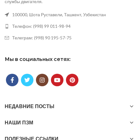
при наиболее сложных
службы двигателя.
условиях эксплуатации (трасса,
городские поездки по пробкам) в
100000, Шота Руставели, Ташкент, Узбекистан
любое время года. Моторное
масло TOTAL QUARTZ 9000
Телефон: (998) 99 011-98-94
FUTURE NFC 5W-30 совместимо
с двигателями,
Телеграм: (998) 90 195-57-75
оборудованными системами
каталитического дожига
выхлопных газов и
Мы в социальных сетях:
работающими на
неэтилированном бензине или
сжиженном газе.
НЕДАВНИЕ ПОСТЫ
НАШИ ПЗМ
ПОЛЕЗНЫЕ ССЫЛКИ