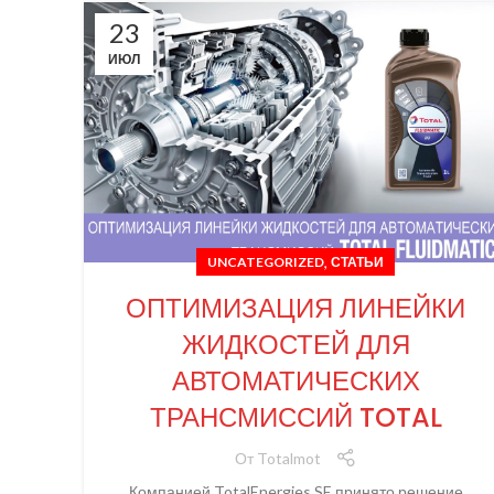
23
ИЮЛ
,
UNCATEGORIZED
СТАТЬИ
ОПТИМИЗАЦИЯ ЛИНЕЙКИ
ЖИДКОСТЕЙ ДЛЯ
АВТОМАТИЧЕСКИХ
ТРАНСМИССИЙ TOTAL
От
Totalmot
Компанией TotalEnergies SE принято решение