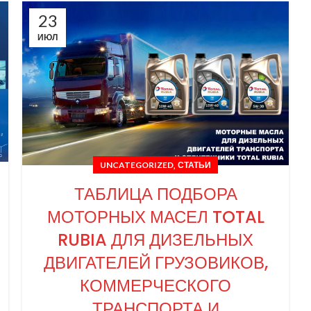
23
ИЮЛ
,
UNCATEGORIZED
СТАТЬИ
ТАБЛИЦА ПОДБОРА
МОТОРНЫХ МАСЕЛ TOTAL
RUBIA ДЛЯ ДИЗЕЛЬНЫХ
ДВИГАТЕЛЕЙ ГРУЗОВИКОВ,
КОММЕРЧЕСКОГО
ТРАНСПОРТА И