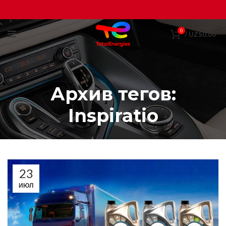
0
/
UZS
0.00
Архив тегов:
Inspiratio
23
ИЮЛ