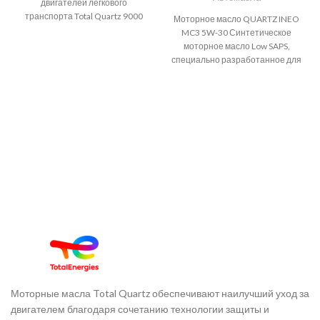
двигателей легкового
транспорта Total Quartz 9000
Моторное масло QUARTZ INEO
Future FGC 5W-30 –
MC3 5W-30 Синтетическое
всесезонное синтетическое
моторное масло Low SAPS,
моторное масло с функцией
специально разработанное для
экономии топлива для
соответствия техническим
бензиновых двигателей,
требованиям таких
обеспечивает высокую степень
производителей техники как
защиты от износа и отложений.
BMW, Mercedes-Benz,
Благодаря новой, улучшенной
Volkswagen и Kia.
рецептуре продукт может
использоваться для LSPI
(низкоскоростное
преждевременное зажигание),
сохраняя при этом высокий
уровень моющих способностей
для чистоты двигателя.
Моторные масла Total Quartz обеспечивают наилучший уход за
двигателем благодаря сочетанию технологии защиты и