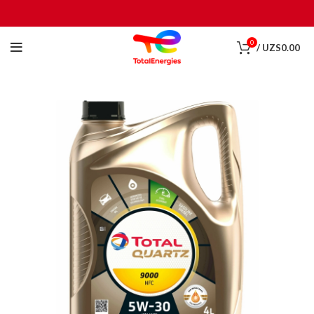
0
/
UZS
0.00